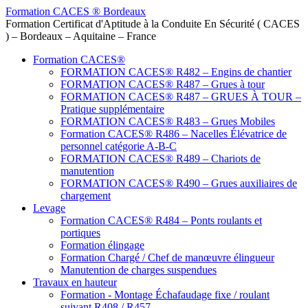
Formation CACES ® Bordeaux
Formation Certificat d'Aptitude à la Conduite En Sécurité ( CACES
) – Bordeaux – Aquitaine – France
Formation CACES®
FORMATION CACES® R482 – Engins de chantier
FORMATION CACES® R487 – Grues à tour
FORMATION CACES® R487 – GRUES À TOUR –
Pratique supplémentaire
FORMATION CACES® R483 – Grues Mobiles
Formation CACES® R486 – Nacelles Élévatrice de
personnel catégorie A-B-C
FORMATION CACES® R489 – Chariots de
manutention
FORMATION CACES® R490 – Grues auxiliaires de
chargement
Levage
Formation CACES® R484 – Ponts roulants et
portiques
Formation élingage
Formation Chargé / Chef de manœuvre élingueur
Manutention de charges suspendues
Travaux en hauteur
Formation - Montage Échafaudage fixe / roulant
suivant R408 / R457