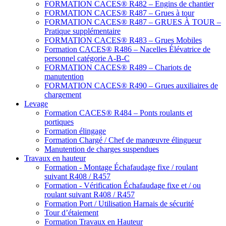
FORMATION CACES® R482 – Engins de chantier
FORMATION CACES® R487 – Grues à tour
FORMATION CACES® R487 – GRUES À TOUR –
Pratique supplémentaire
FORMATION CACES® R483 – Grues Mobiles
Formation CACES® R486 – Nacelles Élévatrice de
personnel catégorie A-B-C
FORMATION CACES® R489 – Chariots de
manutention
FORMATION CACES® R490 – Grues auxiliaires de
chargement
Levage
Formation CACES® R484 – Ponts roulants et
portiques
Formation élingage
Formation Chargé / Chef de manœuvre élingueur
Manutention de charges suspendues
Travaux en hauteur
Formation - Montage Échafaudage fixe / roulant
suivant R408 / R457
Formation - Vérification Échafaudage fixe et / ou
roulant suivant R408 / R457
Formation Port / Utilisation Harnais de sécurité
Tour d’étaiement
Formation Travaux en Hauteur