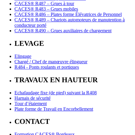
CACES® R487 – Grues à tour
CACES® R483 – Grues mobiles
CACES® R486 – Plates forme Élévatrices de Personnel
CACES® R489 – Chariots automoteurs de manutention à
conducteur porté
CACES® R490 – Grues auxiliaires de chargement
LEVAGE
Elingage
Chargé / Chef de manœuvre élingueur
R484 - Ponts roulants et portiques
TRAVAUX EN HAUTEUR
Echafaudage fixe (de pied) suivant la R408
Harnais de sécurité
Tour d’étaiement
Plate forme de Travail en Encorbellement
CONTACT
Formation CACES® Bordeaux