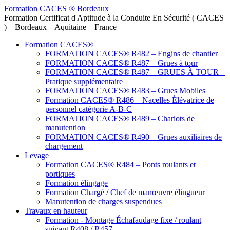
Formation CACES ® Bordeaux
Formation Certificat d'Aptitude à la Conduite En Sécurité ( CACES
) – Bordeaux – Aquitaine – France
Formation CACES®
FORMATION CACES® R482 – Engins de chantier
FORMATION CACES® R487 – Grues à tour
FORMATION CACES® R487 – GRUES À TOUR –
Pratique supplémentaire
FORMATION CACES® R483 – Grues Mobiles
Formation CACES® R486 – Nacelles Élévatrice de
personnel catégorie A-B-C
FORMATION CACES® R489 – Chariots de
manutention
FORMATION CACES® R490 – Grues auxiliaires de
chargement
Levage
Formation CACES® R484 – Ponts roulants et
portiques
Formation élingage
Formation Chargé / Chef de manœuvre élingueur
Manutention de charges suspendues
Travaux en hauteur
Formation - Montage Échafaudage fixe / roulant
suivant R408 / R457