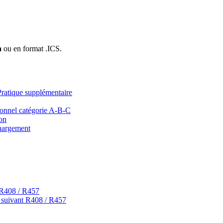
a
ou en format .ICS.
que supplémentaire
onnel catégorie A-B-C
on
argement
 R408 / R457
t suivant R408 / R457