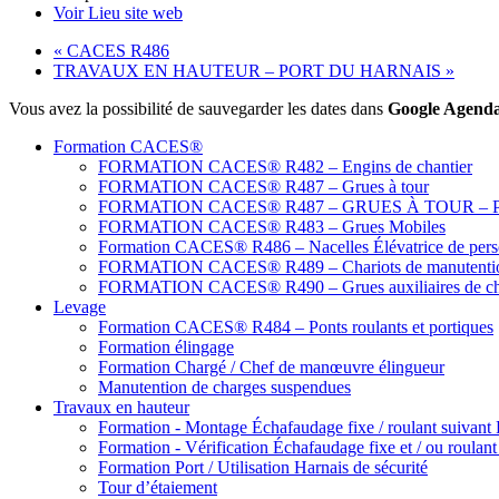
Voir Lieu site web
«
CACES R486
TRAVAUX EN HAUTEUR – PORT DU HARNAIS
»
Vous avez la possibilité de sauvegarder les dates dans
Google Agend
Formation CACES®
FORMATION CACES® R482 – Engins de chantier
FORMATION CACES® R487 – Grues à tour
FORMATION CACES® R487 – GRUES À TOUR – Prati
FORMATION CACES® R483 – Grues Mobiles
Formation CACES® R486 – Nacelles Élévatrice de pers
FORMATION CACES® R489 – Chariots de manutenti
FORMATION CACES® R490 – Grues auxiliaires de ch
Levage
Formation CACES® R484 – Ponts roulants et portiques
Formation élingage
Formation Chargé / Chef de manœuvre élingueur
Manutention de charges suspendues
Travaux en hauteur
Formation - Montage Échafaudage fixe / roulant suivant
Formation - Vérification Échafaudage fixe et / ou roulan
Formation Port / Utilisation Harnais de sécurité
Tour d’étaiement