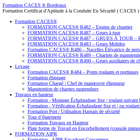
Formation CACES ® Bordeaux
Formation Certificat d'Aptitude à la Conduite En Sécurité ( CACES 
Formation CACES®
FORMATION CACES® R482 – Engins de chantier
FORMATION CACES® R487 – Grues à tour
FORMATION CACES® R487 – GRUES À TOUR – Prati
FORMATION CACES® R483 – Grues Mobiles
Formation CACES® R486 – Nacelles Élévatrice de pers
FORMATION CACES® R489 – Chariots de manutenti
FORMATION CACES® R490 – Grues auxiliaires de ch
Levage
Formation CACES® R484 – Ponts roulants et portiques
Formation élingage
Formation Chargé / Chef de manœuvre élingueur
Manutention de charges suspendues
Travaux en hauteur
Formation - Montage Échafaudage fixe / roulant suivant
Formation - Vérification Échafaudage fixe et / ou roulan
Formation Port / Utilisation Harnais de sécurité
Tour d’étaiement
Formation Travaux en Hauteur
Plate forme de Travail en Encorbellement (console pigno
FORMATION AIPR
Formation - AIPR Encadrant Concepteur