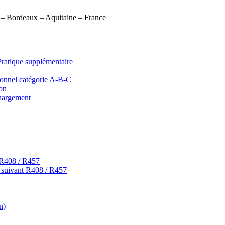
) – Bordeaux – Aquitaine – France
que supplémentaire
onnel catégorie A-B-C
on
argement
 R408 / R457
t suivant R408 / R457
n)