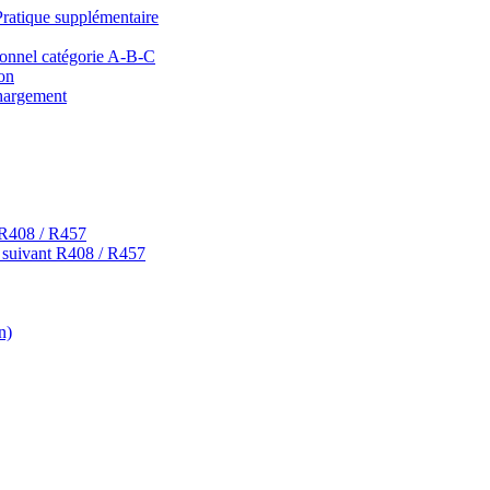
que supplémentaire
onnel catégorie A-B-C
on
argement
 R408 / R457
t suivant R408 / R457
n)