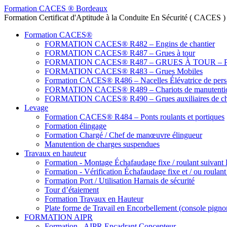
Formation CACES ® Bordeaux
Formation Certificat d'Aptitude à la Conduite En Sécurité ( CACES 
Formation CACES®
FORMATION CACES® R482 – Engins de chantier
FORMATION CACES® R487 – Grues à tour
FORMATION CACES® R487 – GRUES À TOUR – Prati
FORMATION CACES® R483 – Grues Mobiles
Formation CACES® R486 – Nacelles Élévatrice de pers
FORMATION CACES® R489 – Chariots de manutenti
FORMATION CACES® R490 – Grues auxiliaires de ch
Levage
Formation CACES® R484 – Ponts roulants et portiques
Formation élingage
Formation Chargé / Chef de manœuvre élingueur
Manutention de charges suspendues
Travaux en hauteur
Formation - Montage Échafaudage fixe / roulant suivant
Formation - Vérification Échafaudage fixe et / ou roulan
Formation Port / Utilisation Harnais de sécurité
Tour d’étaiement
Formation Travaux en Hauteur
Plate forme de Travail en Encorbellement (console pigno
FORMATION AIPR
Formation - AIPR Encadrant Concepteur