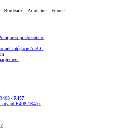
) – Bordeaux – Aquitaine – France
que supplémentaire
onnel catégorie A-B-C
on
argement
 R408 / R457
t suivant R408 / R457
n)