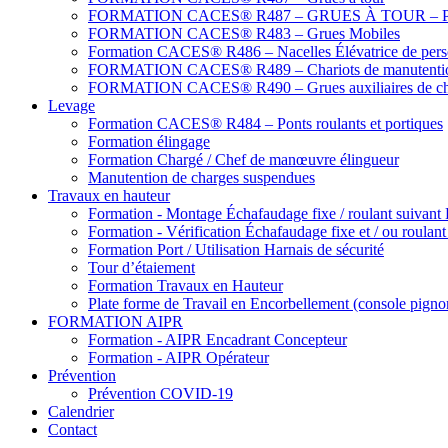
FORMATION CACES® R487 – GRUES À TOUR – Prati
FORMATION CACES® R483 – Grues Mobiles
Formation CACES® R486 – Nacelles Élévatrice de pers
FORMATION CACES® R489 – Chariots de manutenti
FORMATION CACES® R490 – Grues auxiliaires de ch
Levage
Formation CACES® R484 – Ponts roulants et portiques
Formation élingage
Formation Chargé / Chef de manœuvre élingueur
Manutention de charges suspendues
Travaux en hauteur
Formation - Montage Échafaudage fixe / roulant suivant
Formation - Vérification Échafaudage fixe et / ou roulan
Formation Port / Utilisation Harnais de sécurité
Tour d’étaiement
Formation Travaux en Hauteur
Plate forme de Travail en Encorbellement (console pigno
FORMATION AIPR
Formation - AIPR Encadrant Concepteur
Formation - AIPR Opérateur
Prévention
Prévention COVID-19
Calendrier
Contact