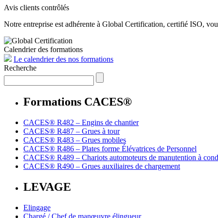
Avis clients contrôlés
Notre entreprise est adhérente à Global Certification, certifié ISO, vo
Calendrier des formations
Le calendrier des nos formations
Recherche
Formations CACES®
CACES® R482 – Engins de chantier
CACES® R487 – Grues à tour
CACES® R483 – Grues mobiles
CACES® R486 – Plates forme Élévatrices de Personnel
CACES® R489 – Chariots automoteurs de manutention à condu
CACES® R490 – Grues auxiliaires de chargement
LEVAGE
Elingage
Chargé / Chef de manœuvre élingueur